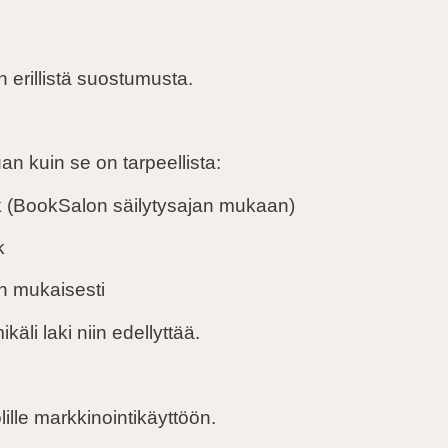
 erillistä suostumusta.
an kuin se on tarpeellista:
 kk (BookSalon säilytysajan mukaan)
k
ain mukaisesti
äli laki niin edellyttää.
lille markkinointikäyttöön.