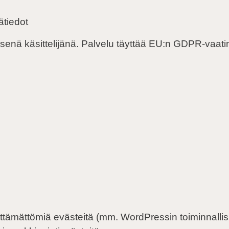
ätiedot
nisenä käsittelijänä. Palvelu täyttää EU:n GDPR-vaat
älttämättömiä evästeitä (mm. WordPressin toiminnallis