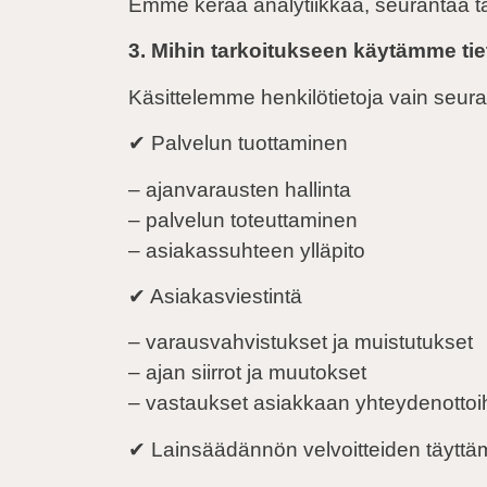
Emme kerää analytiikkaa, seurantaa ta
3. Mihin tarkoitukseen käytämme tie
Käsittelemme henkilötietoja vain seuraa
✔ Palvelun tuottaminen
– ajanvarausten hallinta
– palvelun toteuttaminen
– asiakassuhteen ylläpito
✔ Asiakasviestintä
– varausvahvistukset ja muistutukset
– ajan siirrot ja muutokset
– vastaukset asiakkaan yhteydenottoi
✔ Lainsäädännön velvoitteiden täyttä