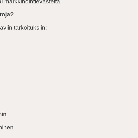
i markkinointievästeitä.
toja?
viin tarkoituksiin:
hin
minen