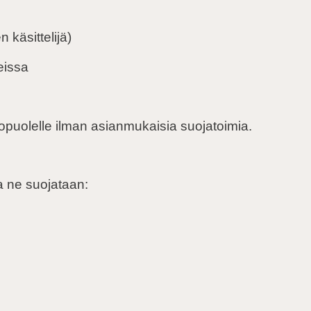
 käsittelijä)
teissa
opuolelle ilman asianmukaisia suojatoimia.
ja ne suojataan: